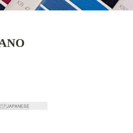
IANO
🇯🇵JAPANESE