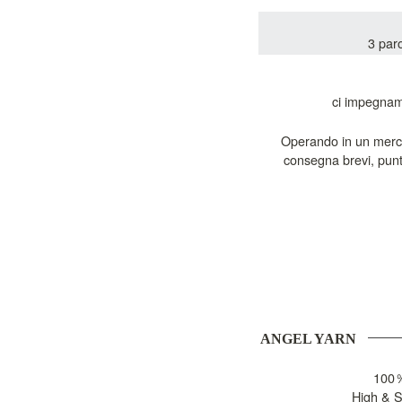
3 paro
ci impegnamo
Operando in un mercato
ANGEL YARN
100％