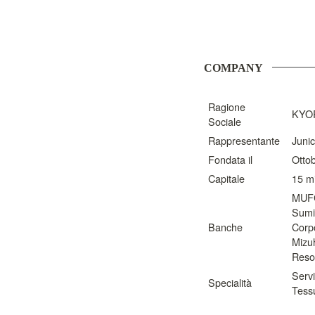
COMPANY
Ragione 
KYOR
Sociale
Rappresentante
Junic
Fondata il
Otto
Capitale
15 mi
MUFG
Sumi
Banche
Corpo
Mizuh
Reso
Serviz
Specialità
Tessu