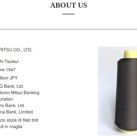
ABOUT US
ITSU CO., LTD.
hi Tsutsui
bre 1947
lioni JPY
 Bank, Ltd.

tomo Mitsui Banking 
ration

o Bank, Ltd.

na Bank, Limited.
io stock di filati tinti

ti in maglia