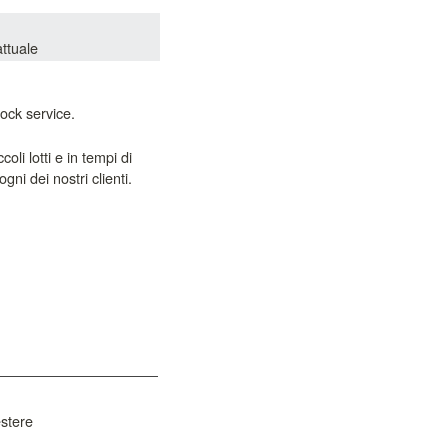
attuale
ock service. 
li lotti e in tempi di 
tere
